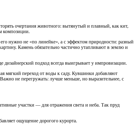
вторять очертания животного: вытянутый и плавный, как кит,
ом композиции.
о нужно не «по линейке», а с эффектом природности: разный
 картину. Камень обязательно частично утапливают в землю и
где дизайнерский подход всегда выигрывает у импровизации.
я мягкий переход от воды к саду. Кувшинки добавляют
 Важно не перегружать: лучше меньше, но выразительнее, с
ативные участки — для отражения света и неба. Так пруд
обавляет ощущение дорогого курорта.