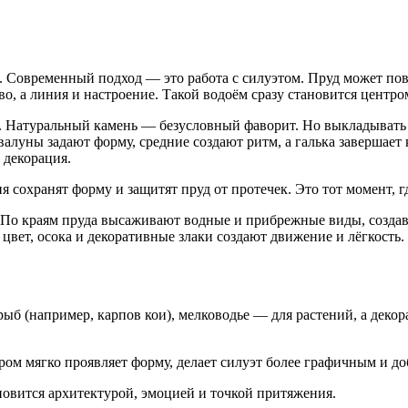
ы. Современный подход — это работа с силуэтом. Пруд может по
во, а линия и настроение. Такой водоём сразу становится центр
Натуральный камень — безусловный фаворит. Но выкладывать ег
валуны задают форму, средние создают ритм, а галька завершает
 декорация.
я сохранят форму и защитят пруд от протечек. Это тот момент, 
По краям пруда высаживают водные и прибрежные виды, создава
цвет, осока и декоративные злаки создают движение и лёгкость.
б (например, карпов кои), мелководье — для растений, а декор
ером мягко проявляет форму, делает силуэт более графичным и д
ановится архитектурой, эмоцией и точкой притяжения.