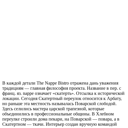
В каждой детали The Nappe Bistro отражена дань уважения
традициям — главная философия проекта. Название в пер. с
франц. яз. nappe означает «скатерть». Отсылка к исторической
локации. Сегодня Скатертный переулок относится к Арбату,
но раньше эта местность называлась Поварской слободой.
Здесь селились мастера царской трапезной, которые
объединились в профессиональные общины. В Хлебном
переулке строили дома пекари, на Поварской — повара, а в
Скатертном — ткачи. Интерьер создан вручную командой