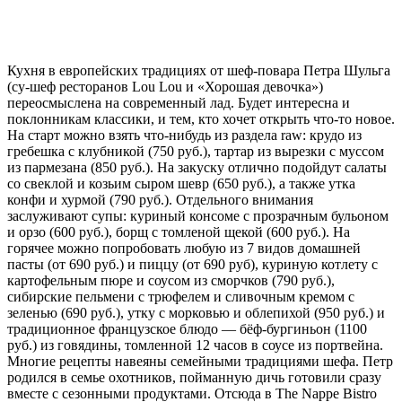
Кухня в европейских традициях от шеф-повара Петра Шульга
(су-шеф ресторанов Lou Lou и «Хорошая девочка»)
переосмыслена на современный лад. Будет интересна и
поклонникам классики, и тем, кто хочет открыть что-то новое.
На старт можно взять что-нибудь из раздела raw: крудо из
гребешка с клубникой (750 руб.), тартар из вырезки с муссом
из пармезана (850 руб.). На закуску отлично подойдут салаты
со свеклой и козьим сыром шевр (650 руб.), а также утка
конфи и хурмой (790 руб.). Отдельного внимания
заслуживают супы: куриный консоме с прозрачным бульоном
и орзо (600 руб.), борщ с томленой щекой (600 руб.). На
горячее можно попробовать любую из 7 видов домашней
пасты (от 690 руб.) и пиццу (от 690 руб), куриную котлету с
картофельным пюре и соусом из сморчков (790 руб.),
сибирские пельмени с трюфелем и сливочным кремом с
зеленью (690 руб.), утку с морковью и облепихой (950 руб.) и
традиционное французское блюдо — бёф-бургиньон (1100
руб.) из говядины, томленной 12 часов в соусе из портвейна.
Многие рецепты навеяны семейными традициями шефа. Петр
родился в семье охотников, пойманную дичь готовили сразу
вместе с сезонными продуктами. Отсюда в The Nappe Bistro