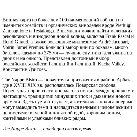
Винная карта из более чем 100 наименований собрана из
именитых хозяйств и органических виноделен вроде Pierluigi
Zampaglione и Testalonga. В шампани можно найти маленьких
рекольтанов и виноделов новой волны, включая Frank Pascal и
Henri Giraud, а также роскошные миллезимы: André Jacquart,
Voirin-Jumel Premier. Большой выбор вин по бокалам, много
бутылок «деми» по 375 мл — лучшие спутники для ужина на
двоих и на одного. Представлен достойный выбор
российских хозяйств: Галицкий и Галицкий, Kacha Valley,
Константин Дзитоев.
The Nappe Bistro — новая точка притяжения в районе Арбата,
где в XVIII-XIX вв. располагалась Поварская слобода.
Переступая порог, гости попадают в портал между прошлым и
настоящим, традициями минувших эпох и дыханием нового
времени. Здесь суета отступает, а жители мегаполиса впервые
могут замедлить темп и насладиться вечными человеческими
ценностями: вкусной и понятной едой, хорошим вином,
коктейлями и улыбками близких рядом.
The Nappe Bistro
— традиции сквозь время
.