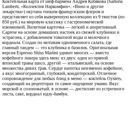
Коктейльная карта от шеф-бармена Андрея Кобякова (Sartoria
Lamberti, «Коллектив Наркомфин», «Вино и другие
лекарства») окутана тонким французским флером и
представляет из себя выверенную коллекцию из 9 твистов (по
850 руб.) на мировую классику с гастрономической
изюминкой. Визитная карточка — легкий и аперитивный
Caprese на основе домашних настоек из свежей клубники и
эстрагона, с добавлением томатной воды и молочного
кордиала. Создан по мотивам одноименного салата, где
главный тандем — это клубника и базилик. Оригинальная
версия Espresso Shiso Martini удивит многих — вместо
кофейного ликера здесь микс из двух: один из пряной
японской травы шисо, другой — итальянский, на основе
множества диких трав. Сердце напитка неизменно кофейное,
а вкус многогранный, глубокий, кондитерский. Отличное
сопровождение для любых блюд в меню — коктейль Oysters,
создающий на рецепторах то самое ощущение умами. Вкус
морской и солоноватый, в основе — дистиллят из устричного
листа, саке, кордиал юдзу-бамбук.