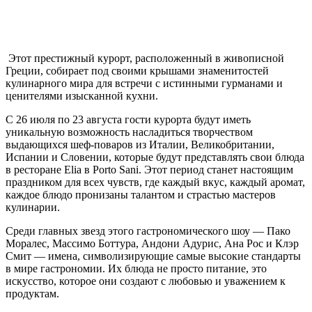
Этот престижный курорт, расположенный в живописной
Греции, собирает под своими крышами знаменитостей
кулинарного мира для встречи с истинными гурманами и
ценителями изысканной кухни.
С 26 июля по 23 августа гости курорта будут иметь
уникальную возможность насладиться творчеством
выдающихся шеф-поваров из Италии, Великобритании,
Испании и Словении, которые будут представлять свои блюда
в ресторане Elia в Porto Sani. Этот период станет настоящим
праздником для всех чувств, где каждый вкус, каждый аромат,
каждое блюдо пронизаны талантом и страстью мастеров
кулинарии.
Среди главных звезд этого гастрономического шоу — Пако
Моралес, Массимо Боттура, Андони Адурис, Ана Рос и Клэр
Смит — имена, символизирующие самые высокие стандарты
в мире гастрономии. Их блюда не просто питание, это
искусство, которое они создают с любовью и уважением к
продуктам.