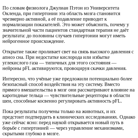
По словам физиолога Джулиан Пэтон из Университета
Окленда, при гипертонии эта область мозга становится
чрезмерно активной, а её подавление приводит к
нормализации показателей. Это может объяснить, почему у
значительной части пациентов стандартная терапия не даёт
результата: до половины случаев гипертонии могут иметь
нейрогенное происхождение.
Открытие также проливает свет на связь высокого давления с
апноэ сна. При недостатке кислорода или избытке
углекислого газа — типичных для этого состояния —
нейроны pFL активируются, провоцируя скачки давления.
Интересно, что учёные уже предложили потенциально более
безопасный способ воздействия на эту систему. Вместо
прямого вмешательства в мозг они рассматривают влияние на
каротидные тельца — чувствительные рецепторы в области
шеи, способные косвенно регулировать активность pFL.
Пока результаты получены только на животных, и их
предстоит подтвердить в клинических исследованиях. Однако
уже сейчас ясно: перед наукой открывается новый путь в
борьбе с гипертонией — через управление механизмами,
скрытыми глубоко в мозге.