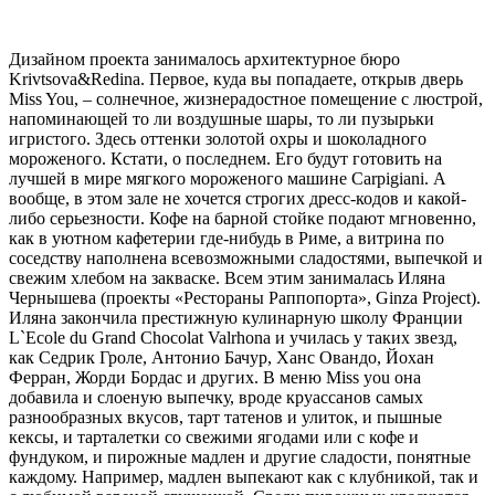
Дизайном проекта занималось архитектурное бюро
Krivtsova&Redina. Первое, куда вы попадаете, открыв дверь
Miss You, – солнечное, жизнерадостное помещение с люстрой,
напоминающей то ли воздушные шары, то ли пузырьки
игристого. Здесь оттенки золотой охры и шоколадного
мороженого. Кстати, о последнем. Его будут готовить на
лучшей в мире мягкого мороженого машине Carpigiani. А
вообще, в этом зале не хочется строгих дресс-кодов и какой-
либо серьезности. Кофе на барной стойке подают мгновенно,
как в уютном кафетерии где-нибудь в Риме, а витрина по
соседству наполнена всевозможными сладостями, выпечкой и
свежим хлебом на закваске. Всем этим занималась Иляна
Чернышева (проекты «Рестораны Раппопорта», Ginza Project).
Иляна закончила престижную кулинарную школу Франции
L`Ecole du Grand Chocolat Valrhona и училась у таких звезд,
как Седрик Гроле, Антонио Бачур, Ханс Овандо, Йохан
Ферран, Жорди Бордас и других. В меню Miss you она
добавила и слоеную выпечку, вроде круассанов самых
разнообразных вкусов, тарт татенов и улиток, и пышные
кексы, и тарталетки со свежими ягодами или с кофе и
фундуком, и пирожные мадлен и другие сладости, понятные
каждому. Например, мадлен выпекают как с клубникой, так и