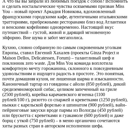
А что бы вы забрали из любимых поездок с собой? Вспомнить
и сделать ностальгические чувства осязаемыми призван Miss
You – новый проект Аркадия Новикова, вдохновленный
французскими городскими кафе, аутентичными итальянскими
тратториями, прибрежными ресторанами близ вод Атлантики
и венскими кофейнями одновременно. Настоящий вкус
путешествий – густой, живой и дарящий мгновенную
эйфорию. Вне шума и забот мегаполиса.
Кухню, словно собранную по самым сокровенным уголкам
Европы, ставил Евгений Хахалев (проекты Ginza Project и
Maison Dellos, Delicatessen, Forum) – талантливый шеф и
поклонник zero waste. Для Miss You команда воплотила
комфортную мечту горожанина, склонного к повседневным
удовольствиям и ищущего радость в простоте. Это понятная,
почти домашняя кухня, не лишенная шарма и изысканности.
Каноничный тартар из говядины с айоли (850 рублей), дикий
средиземноморский сибас, целиком запеченный на гриле
(2500 рублей), корейка карачаевского ягненка (1100
рублей/100 г), ризотто со спаржей и креветками (1250 рублей),
ньокки с карельской форелью и шпинатом (900 рублей), вайн-
пейринговые закуски вроде пармы из Вологды (450 рублей)
или брускетта с креветками и гуакамоле (600 рублей) и даже
борщ с уткой (750 рублей) – в меню органично сочетаются
хиты разных стран в авторском исполнении шефа.