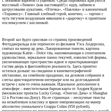
с любимой вареной сгущенкой. Среди пирожных красуются
муссовый «Лимон» (как настоящий!) с юдзу, лаймом и
цитрусовыми цукатами, «Птичка», «Павлова» и каноничный
«Тирамису». Главный хлебный герой, конечно, — тартин с
чуть тягучим воздушным мякишем в «дырочку» и приятным
послевкусием с кислинкой.
Второй зал будто срисован со страниц произведений
Фитцджеральда или перенесен из фильмов Уэса Андерсона,
снятых на манер ар деко. Лакированные панели, картина
художницы Katrin – Dolce vita, напоминающая о спонтанном
удовольствии, зеркальное панно текучей, извилистой формы,
увеличивающее пространство вдвое и приоткрывающее
гостям дверь в фантазийную реальность. Здесь приятно
остаться дольше: на свидании в кинематографичной
обстановке, на семейном празднике, на деловом собрании в
слегка аристократичном интерьере или на долгожданной
встрече с кем-то очень важным. Идеальное дополнение к
атмосфере – вместительная барная карта от Андрея Куделя
(московские проекты Lucky Group, «Онегин Дача» и Shanghai
12 в Ростове-на-Дону). На ее страницах – нескучные твисты
на незыблемую классику и яркие импровизации на манер
абсолютно уникального Grappa Colins (950 рублей),
приготовленного по технологии милк панч на граппе с дыней