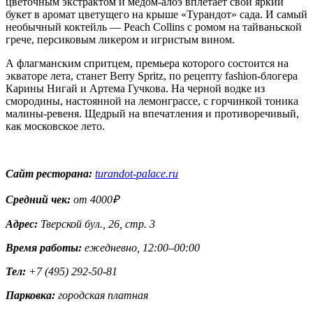
цветочным экстрактом и медом-алоэ вплетает свой яркий
букет в аромат цветущего на крыше «Турандот» сада. И самый
необычный коктейль — Peach Collins с ромом на тайваньской
грече, персиковым ликером и игристым вином.
А флагманским спритцем, премьера которого состоится на
экваторе лета, станет Berry Spritz, по рецепту fashion-блогера
Карины Нигай и Артема Гучкова. На черной водке из
смородины, настоянной на лемонграссе, с горчинкой тоника
малины-ревеня. Щедрый на впечатления и противоречивый,
как московское лето.
Сайт ресторана:
turandot-palace.ru
Средний чек:
от 4000
₽
Адрес:
Тверской бул., 26, стр. 3
Время работы:
ежедневно, 12:00–00:00
Тел:
+7 (495) 292-50-81
Парковка:
городская платная