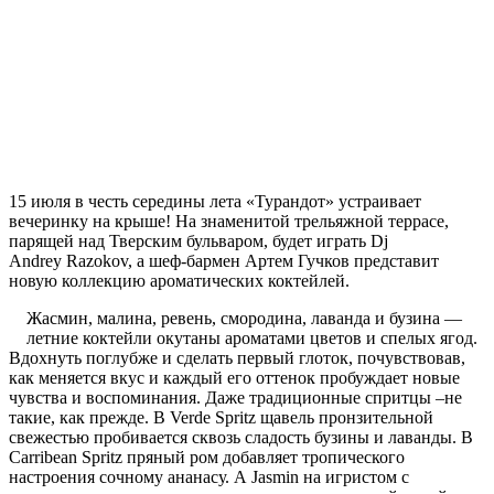
15 июля в честь середины лета «Турандот» устраивает
вечеринку на крыше! На знаменитой трельяжной террасе,
парящей над Тверским бульваром, будет играть Dj
Andrey Razokov, а шеф-бармен Артем Гучков представит
новую коллекцию ароматических коктейлей.
Жасмин, малина, ревень, смородина, лаванда и бузина —
летние коктейли окутаны ароматами цветов и спелых ягод.
Вдохнуть поглубже и сделать первый глоток, почувствовав,
как меняется вкус и каждый его оттенок пробуждает новые
чувства и воспоминания. Даже традиционные спритцы –не
такие, как прежде. В Verde Spritz щавель пронзительной
свежестью пробивается сквозь сладость бузины и лаванды. В
Carribean Spritz пряный ром добавляет тропического
настроения сочному ананасу. А Jasmin на игристом с