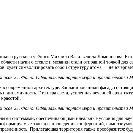
ликого русского учёного Михаила Васильевича Ломоносова. Его
области науки о стекле и мозаики стали отправной точкой для с
в, будет символизировать собой структуру атома — неисчерпа
носов-2». Фото: Официальный портал мэра и правительства 
 в современной архитектуре. Запланированный фасад, состоящий
ь и динамичность. Эта игра света, усиленная вечерней архитек
 красотой.
носов-2». Фото: Официальный портал мэра и правительства 
ными системами, обеспечивающими идеальные условия для нау
ансформируемые залы для проведения конференций, симпозиумов
аправленность. Прилегающая территория также преобразится: б