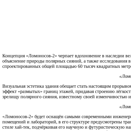
Концепция «Ломоносов‑2» черпает вдохновение в наследии ве
объяснение природы полярных сияний, а также исследования в 
спроектированных общей площадью 60 тысяч квадратных метро
«Ломо
Визуальная эстетика здания обещает стать настоящим прорывом
эффект «размытых» границ этажей, придавая строению лёгкост
зрелищу полярного сияния, известному своей изменчивостью и
«Ломо
«Ломоносов‑2» будет оснащён самыми современными инженер
помещений и лабораторий, в его структуре предусмотрены тр
стиле хай-тек, подчёркивая его научную и футуристическую н