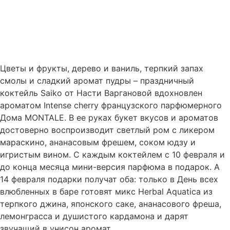
Цветы и фрукты, дерево и ваниль, терпкий запах
смолы и сладкий аромат пудры – праздничный
коктейль Saiko от Насти Варгановой вдохновлен
ароматом Intense cherry французского парфюмерного
Дома MONTALE. В ее руках букет вкусов и ароматов
достоверно воспроизводит светлый ром с ликером
мараскино, ананасовым фрешем, соком юдзу и
игристым вином. С каждым коктейлем с 10 февраля и
до конца месяца мини-версия парфюма в подарок. А
14 февраля подарки получат оба: только в День всех
влюбленных в баре готовят микс Herbal Aquatica из
терпкого джина, японского саке, ананасового фреша,
лемонграсса и душистого кардамона и дарят
звучащий в унисон аромат.