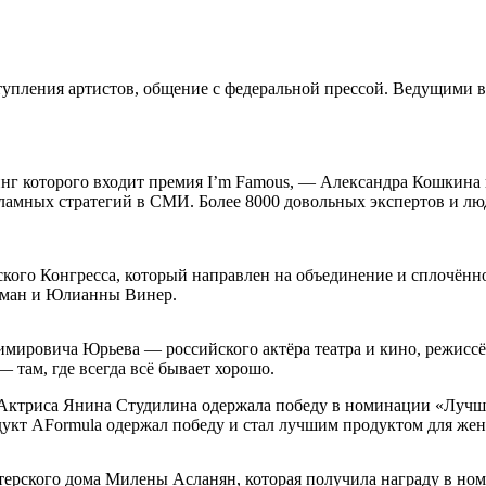
тупления артистов, общение с федеральной прессой. Ведущими 
нг которого входит премия I’m Famous, — Александра Кошкина 
ламных стратегий в СМИ. Более 8000 довольных экспертов и люд
го Конгресса, который направлен на объединение и сплочённос
дман и Юлианны Винер.
ировича Юрьева — российского актёра театра и кино, режиссёр
там, где всегда всё бывает хорошо.
ктриса Янина Студилина одержала победу в номинации «Лучшая
дукт AFormula одержал победу и стал лучшим продуктом для жен
итерского дома Милены Асланян, которая получила награду в но