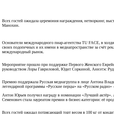
Всех гостей ожидала церемония награждения, нетворкинг, выс
Манохин.
Основатели международного пиар-агентства TU FACE, в холди
своих подопечных и их имени в медиапространстве за счёт рек
международный рынок.
Мероприятие прошло при поддержке Первого Женского Еврейско
руководством Лоры Гавриловой, Юдит Соркиной, Аннэтэс Ру
Премию поддержала Русская медиагруппа в лице Антона Владим
легендарной программы «Русские перцы» на «Русском радио» — 
Антон Юрьев получил награду в номинации «Лучший актёр». А
Семенович стала лауреатом премии в бизнес-категории: её про
Всех гостей ожидал потрясающий торт весом в 100 кг от конд