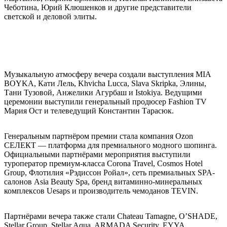
Чеботина, Юрий Клюшенков и другие представители
светской и деловой элиты.
Музыкальную атмосферу вечера создали выступления MIA
BOYKA, Кати Лель, Khvicha Lucca, Slava Skripka, Элины,
Тани Тузовой, Анжелики Агурбаш и Istokiya. Ведущими
церемонии выступили генеральный продюсер Fashion TV
Мария Ост и телеведущий Константин Тарасюк.
Генеральным партнёром премии стала компания Ozon
СЕЛЕКТ — платформа для премиального модного шопинга.
Официальными партнёрами мероприятия выступили
туроператор премиум-класса Corona Travel, Cosmos Hotel
Group, Флотилия «Рэдиссон Ройал», сеть премиальных SPA-
салонов Asia Beauty Spa, бренд витаминно-минеральных
комплексов Uesaps и производитель чемоданов TEVIN.
Партнёрами вечера также стали Chateau Tamagne, O’SHADE,
Stellar Group, Stellar Aqua, ARMADA Security, EYYA,