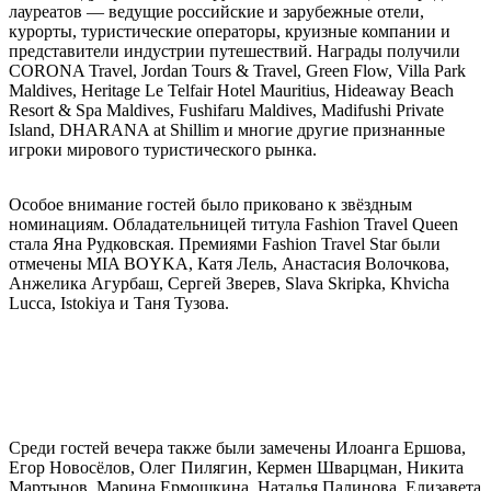
лауреатов — ведущие российские и зарубежные отели,
курорты, туристические операторы, круизные компании и
представители индустрии путешествий. Награды получили
CORONA Travel, Jordan Tours & Travel, Green Flow, Villa Park
Maldives, Heritage Le Telfair Hotel Mauritius, Hideaway Beach
Resort & Spa Maldives, Fushifaru Maldives, Madifushi Private
Island, DHARANA at Shillim и многие другие признанные
игроки мирового туристического рынка.
Особое внимание гостей было приковано к звёздным
номинациям. Обладательницей титула Fashion Travel Queen
стала Яна Рудковская. Премиями Fashion Travel Star были
отмечены MIA BOYKA, Катя Лель, Анастасия Волочкова,
Анжелика Агурбаш, Сергей Зверев, Slava Skripka, Khvicha
Lucca, Istokiya и Таня Тузова.
Среди гостей вечера также были замечены Илоанга Ершова,
Егор Новосёлов, Олег Пилягин, Кермен Шварцман, Никита
Мартынов, Марина Ермошкина, Наталья Палинова, Елизавета