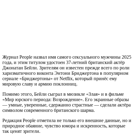
Журнал People назвал имя самого сексуального мужчины 2025
года, и этим титулом удостоен 37-летний британский актёр
Джонатан Бейли. Зрителям он известен прежде всего по роли
харизматичного виконта Энтони Бриджертона в популярном
сериале «Бриджертоны» от Netflix, который принёс ему
мировую славу и армию поклонниц.
Помимо этого, Бейли сыграл в мюзикле «Злая» и в фильме
«Мир юрского периода: Возрождение». Его экранные образы
— умные, уверенные, сдержанно страстные — сделали актёра
символом современного британского шарма.
Редакция People отметила не только его внешние данные, но и
природное обаяние, чувство юмора и искренность, которые
так ценят зрители.