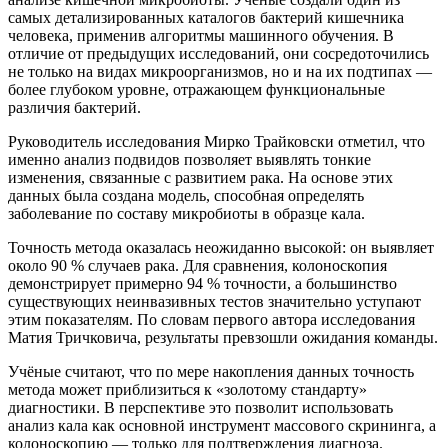
самых детализированных каталогов бактерий кишечника
человека, применив алгоритмы машинного обучения. В
отличие от предыдущих исследований, они сосредоточились
не только на видах микроорганизмов, но и на их подтипах —
более глубоком уровне, отражающем функциональные
различия бактерий.
Руководитель исследования Мирко Трайковски отметил, что
именно анализ подвидов позволяет выявлять тонкие
изменения, связанные с развитием рака. На основе этих
данных была создана модель, способная определять
заболевание по составу микробиоты в образце кала.
Точность метода оказалась неожиданно высокой: он выявляет
около 90 % случаев рака. Для сравнения, колоноскопия
демонстрирует примерно 94 % точности, а большинство
существующих неинвазивных тестов значительно уступают
этим показателям. По словам первого автора исследования
Матия Тричковича, результаты превзошли ожидания команды.
Учёные считают, что по мере накопления данных точность
метода может приблизиться к «золотому стандарту»
диагностики. В перспективе это позволит использовать
анализ кала как основной инструмент массового скрининга, а
колоноскопию — только для подтверждения диагноза.