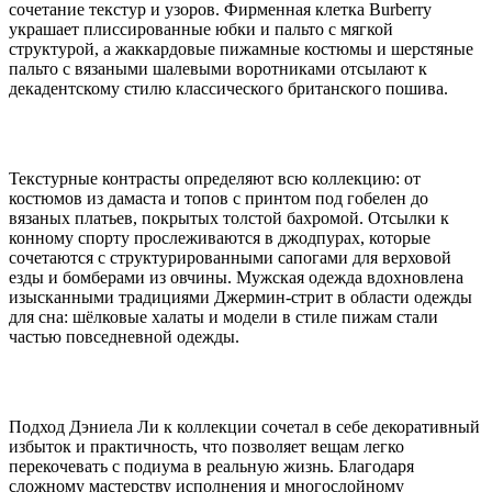
сочетание текстур и узоров. Фирменная клетка Burberry
украшает плиссированные юбки и пальто с мягкой
структурой, а жаккардовые пижамные костюмы и шерстяные
пальто с вязаными шалевыми воротниками отсылают к
декадентскому стилю классического британского пошива.
Текстурные контрасты определяют всю коллекцию: от
костюмов из дамаста и топов с принтом под гобелен до
вязаных платьев, покрытых толстой бахромой. Отсылки к
конному спорту прослеживаются в джодпурах, которые
сочетаются с структурированными сапогами для верховой
езды и бомберами из овчины. Мужская одежда вдохновлена
изысканными традициями Джермин-стрит в области одежды
для сна: шёлковые халаты и модели в стиле пижам стали
частью повседневной одежды.
Подход Дэниела Ли к коллекции сочетал в себе декоративный
избыток и практичность, что позволяет вещам легко
перекочевать с подиума в реальную жизнь. Благодаря
сложному мастерству исполнения и многослойному