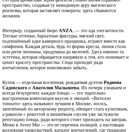
пространство, создавая ту невидимую ауру магического
реализма, которая заставляет поверить: здесь сбываются
желания.
Интерьер, созданный бюро
ANZA
, — это ода элегантности.
Теплые оттенки, бархатные фактуры, мягкий свет,
подчинённый идее камерного праздника, играют вместе как
симфония. Каждая деталь, будь то форма кресла, линия стола
или ритм лепнины, продумана до мелочей. Здесь именно та
эстетика, которая обращается напрямую к тем, кто понимает и
ценит красоту пространства. Сюда приходят ради
впечатления, которое невозможно забыть.
Кухня — отдельная вселенная, рождаемая дуэтом
Родиона
Садовского
и
Анатолия Малышева
. Их почерк узнаваем и
всегда безупречен: каждое блюдо — это тщательно
выстроенная композиция вкусов и эмоций. «Вителло
тоннато» здесь называют лучшим в Москве, лосось,
запечённый по авторскому рецепту, обещает стать культовым,
а равиоли с рикоттой и вишнёвым соусом уже заслужили
репутацию блюда, ради которого стоит приходить на завтрак.
Меню в Avero Mio — это не перечень позиций, а настоящая
коллекция удовольствий, каталог впечатлений, где традиции