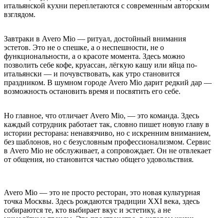
итальянской кухни переплетаются с современным авторским
взглядом.
Завтраки в Avero Mio — ритуал, достойный внимания
эстетов. Это не о спешке, а о неспешности, не о
функциональности, а о красоте момента. Здесь можно
позволить себе кофе, круассан, лёгкую кашу или яйца по-
итальянски — и почувствовать, как утро становится
праздником. В шумном городе Avero Mio дарит редкий дар —
возможность остановить время и посвятить его себе.
Но главное, что отличает Avero Mio, — это команда. Здесь
каждый сотрудник работает так, словно пишет новую главу в
истории ресторана: ненавязчиво, но с искренним вниманием,
без шаблонов, но с безусловным профессионализмом. Сервис
в Avero Mio не обслуживает, а сопровождает. Он не отвлекает
от общения, но становится частью общего удовольствия.
Avero Mio — это не просто ресторан, это новая культурная
точка Москвы. Здесь рождаются традиции XXI века, здесь
собираются те, кто выбирает вкус и эстетику, а не