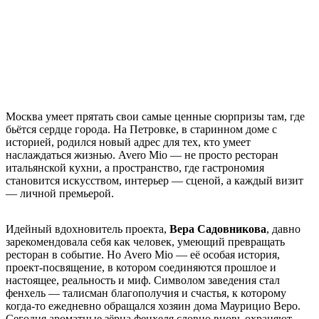
Москва умеет прятать свои самые ценные сюрпризы там, где
бьётся сердце города. На Петровке, в старинном доме с
историей, родился новый адрес для тех, кто умеет
наслаждаться жизнью. Avero Mio — не просто ресторан
итальянской кухни, а пространство, где гастрономия
становится искусством, интерьер — сценой, а каждый визит
— личной премьерой.
Идейный вдохновитель проекта,
Вера Садовникова
, давно
зарекомендовала себя как человек, умеющий превращать
ресторан в событие. Но Avero Mio — её особая история,
проект-посвящение, в котором соединяются прошлое и
настоящее, реальность и миф. Символом заведения стал
фенхель — талисман благополучия и счастья, к которому
когда-то ежедневно обращался хозяин дома Маурицио Веро.
Сегодня ароматные зёрна фенхеля словно вновь охраняют